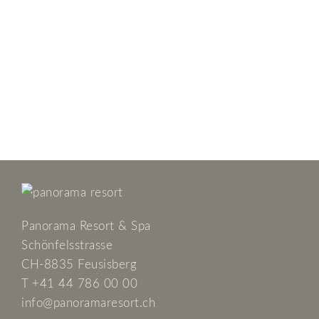
MONDAY RELAX PACKAGE
Für Alle, die montags frei haben: Jetzt heisst
es zurücklehnen und Wellness zum
Spezialpreis geniessen. Wir belohnen Sie
mit bis zu 30% Rabatt!
Panorama Resort & Spa
Schönfelsstrasse
CH-8835 Feusisberg
T +41 44 786 00 00
info@panoramaresort.ch