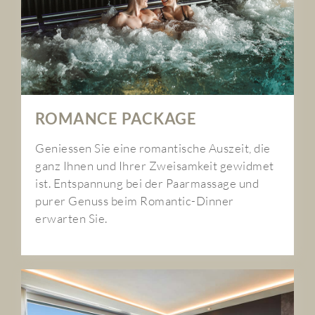
ROMANCE PACKAGE
Geniessen Sie eine romantische Auszeit, die
ganz Ihnen und Ihrer Zweisamkeit gewidmet
ist. Entspannung bei der Paarmassage und
purer Genuss beim Romantic-Dinner
erwarten Sie.