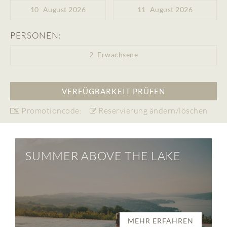
10
August 2026
11
August 2026
PERSONEN:
2
Erwachsene
Promotioncode:
Reservierung ändern/löschen
SUMMER ABOVE THE LAKE
MEHR ERFAHREN