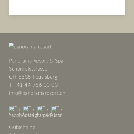
Panorama Resort & Spa
Schönfelsstrasse
CH-8835 Feusisberg
T +41 44 786 00 00
info@panoramaresort.ch
Gutscheine