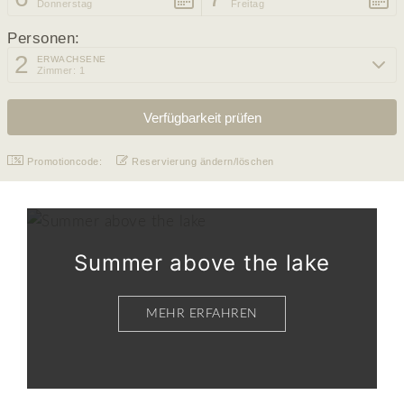
Donnerstag
Freitag
Personen:
2
ERWACHSENE
Zimmer: 1
Promotioncode:
Reservierung ändern/löschen
Summer above the lake
MEHR ERFAHREN