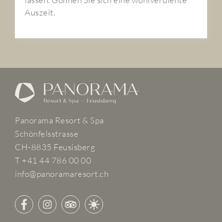
Auszeit.
Panorama Resort & Spa
Schönfelsstrasse
CH-8835 Feusisberg
T +41 44 786 00 00
info@panoramaresort.ch