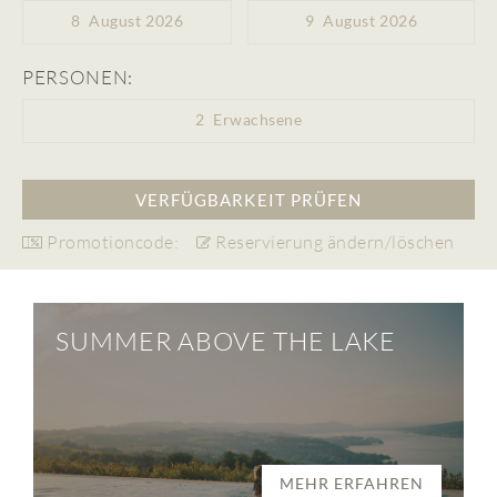
8
August 2026
9
August 2026
PERSONEN:
2
Erwachsene
Promotioncode:
Reservierung ändern/löschen
SUMMER ABOVE THE LAKE
MEHR ERFAHREN