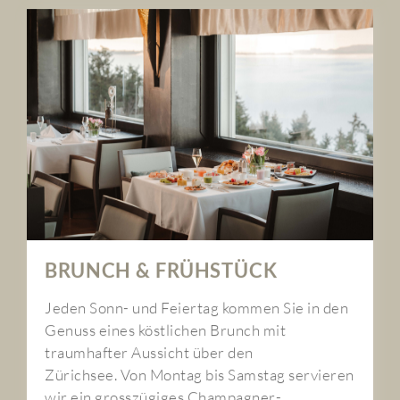
BRUNCH & FRÜHSTÜCK
Jeden Sonn- und Feiertag kommen Sie in den
Genuss eines köstlichen Brunch mit
traumhafter Aussicht über den
Zürichsee. Von Montag bis Samstag servieren
wir ein grosszügiges Champagner-