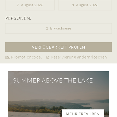
7
August 2026
8
August 2026
PERSONEN:
2
Erwachsene
Promotioncode:
Reservierung ändern/löschen
SUMMER ABOVE THE LAKE
MEHR ERFAHREN