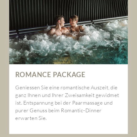
ROMANCE PACKAGE
Geniessen Sie eine romantische Auszeit, die
ganz Ihnen und Ihrer Zweisamkeit gewidmet
ist. Entspannung bei der Paarmassage und
purer Genuss beim Romantic-Dinner
erwarten Sie.