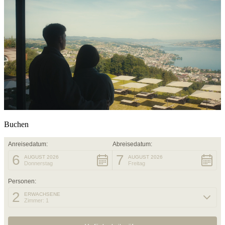
Buchen
Anreisedatum:
Abreisedatum:
6
7
AUGUST 2026
AUGUST 2026
Donnerstag
Freitag
Personen:
2
ERWACHSENE
Zimmer: 1