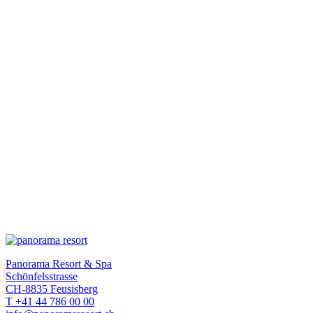
Ein mehrgängiges, in sich abgestimmtes Menü aus
hausgemachten, frischen Produkten. Dazu servieren
wir Ihnen korrespondierende Weine und die
einzigartige Aussicht über den Zürichsee.
BRUNCH & SPA
Brunch & Spa: Genussvoll in den Tag starten und
erholt im Wellnessbereich ausklingen lassen. Gönnen
Sie sich eine wohlverdiente Auszeit.
Panorama Resort & Spa
Schönfelsstrasse
CH-8835 Feusisberg
T +41 44 786 00 00