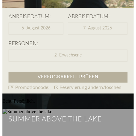
ANREISEDATUM:
ABREISEDATUM:
6
August 2026
7
August 2026
PERSONEN:
2
Erwachsene
Promotioncode:
Reservierung ändern/löschen
Echt. Persönlich.
SUMMER ABOVE THE LAKE