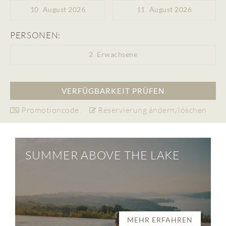
10
August 2026
11
August 2026
PERSONEN:
2
Erwachsene
Promotioncode:
Reservierung ändern/löschen
SUMMER ABOVE THE LAKE
MEHR ERFAHREN