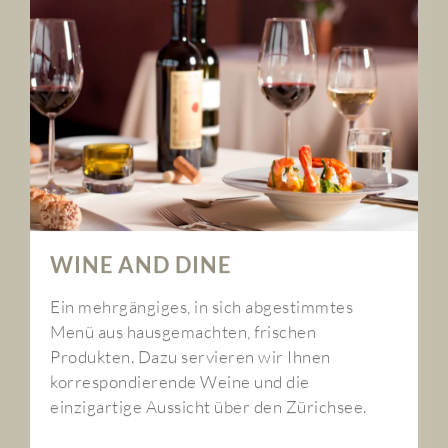
WINE AND DINE
Ein mehrgängiges, in sich abgestimmtes
Menü aus hausgemachten, frischen
Produkten. Dazu servieren wir Ihnen
korrespondierende Weine und die
einzigartige Aussicht über den Zürichsee.