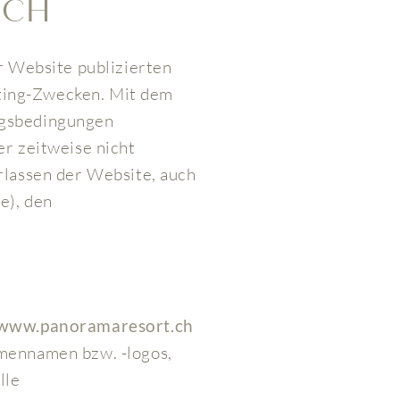
ICH
er Website publizierten
ting-Zwecken. Mit dem
ngsbedingungen
er zeitweise nicht
rlassen der Website, auch
e), den
www.panoramaresort.ch
rmennamen bzw. -logos,
lle