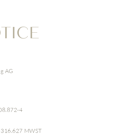
OTICE
rg AG
08.872-4
.316.627 MWST