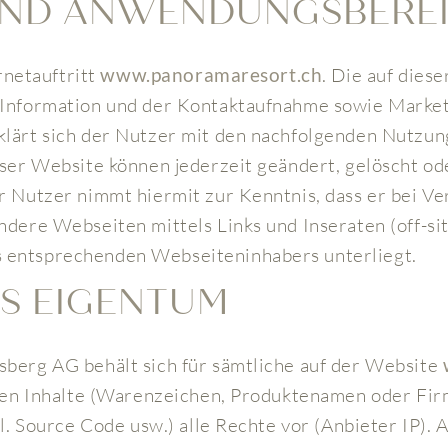
 UND ANWENDUNGSBERE
ernetauftritt
www.panoramaresort.ch
. Die auf dies
 Information und der Kontaktaufnahme sowie Marke
klärt sich der Nutzer mit den nachfolgenden Nutzu
eser Website können jederzeit geändert, gelöscht od
r Nutzer nimmt hiermit zur Kenntnis, dass er bei Ve
ndere Webseiten mittels Links und Inseraten (off-sit
 entsprechenden Webseiteninhabers unterliegt.
GES EIGENTUM
berg AG behält sich für sämtliche auf der Website
rten Inhalte (Warenzeichen, Produktenamen oder Fi
kl. Source Code usw.) alle Rechte vor (Anbieter IP). A